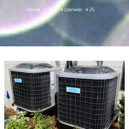
Home
2021
czerwiec
25