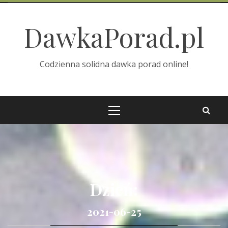
Skip
to
DawkaPorad.pl
content
Codzienna solidna dawka porad online!
Primary
Menu
Dzień:
2021-06-25