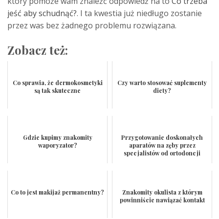
który pomoże wam znaleźć odpowiedź na to
Co trzeba
jeść aby schudnąć?
. I ta kwestia już niedługo zostanie
przez was bez żadnego problemu rozwiązana.
Zobacz też:
Co sprawia, że dermokosmetyki
Czy warto stosować suplementy
są tak skuteczne
diety?
Gdzie kupimy znakomity
Przygotowanie doskonałych
waporyzator?
aparatów na zęby przez
specjalistów od ortodoncji
Co to jest makijaż permanentny?
Znakomity okulista z którym
powinniście nawiązać kontakt