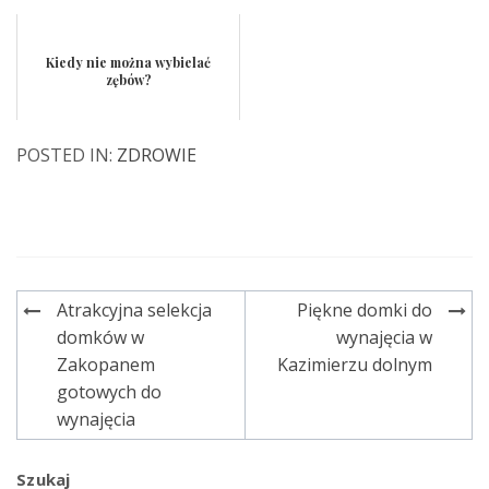
Kiedy nie można wybielać
zębów?
POSTED IN:
ZDROWIE
Atrakcyjna selekcja
Piękne domki do
Nawigacja
domków w
wynajęcia w
wpisu
Zakopanem
Kazimierzu dolnym
gotowych do
wynajęcia
Szukaj