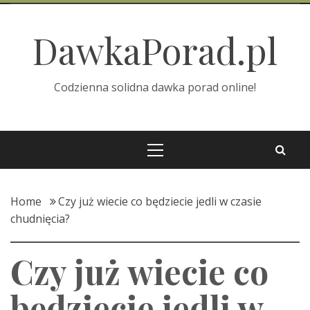
Skip
to
DawkaPorad.pl
content
Codzienna solidna dawka porad online!
Primary
Menu
Home
Czy już wiecie co będziecie jedli w czasie
chudnięcia?
Czy już wiecie co
będziecie jedli w