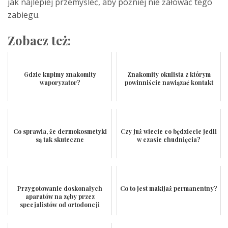
jak najlepiej przemyśleć, aby później nie żałować tego
zabiegu.
Zobacz też:
Gdzie kupimy znakomity
Znakomity okulista z którym
waporyzator?
powinniście nawiązać kontakt
Co sprawia, że dermokosmetyki
Czy już wiecie co będziecie jedli
są tak skuteczne
w czasie chudnięcia?
Przygotowanie doskonałych
Co to jest makijaż permanentny?
aparatów na zęby przez
specjalistów od ortodoncji