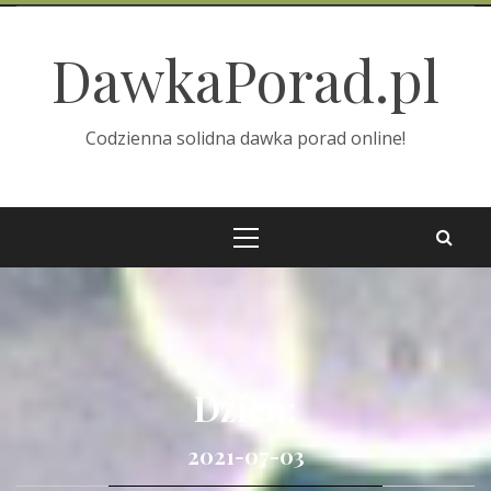
Skip
to
DawkaPorad.pl
content
Codzienna solidna dawka porad online!
Primary
Menu
Dzień:
2021-07-03