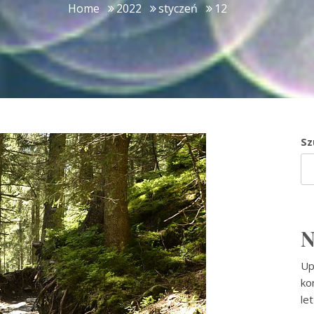
Home
2022
styczeń
12
Sz
N
Up
ko
le