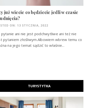
y już wiecie co będziecie jedli w czasie
udnięcia?
STED ON: 13 STYCZNIA, 2022
 pytanie ani nie jest podchwytliwe ani też nie
st pytaniem złośliwym.Albowiem wbrew temu co
żna na jego temat sądzić to właśnie...
TURYSTYTKA