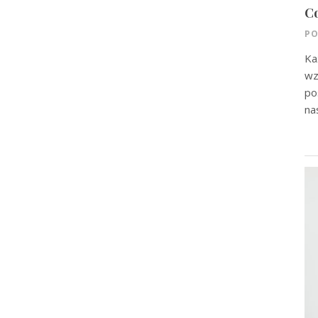
Co
PO
Ka
wz
po
na