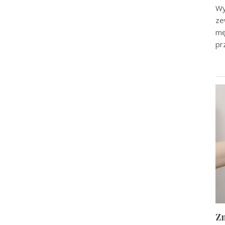
Wy
ze
mę
pr
Zn