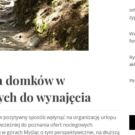
In
ży
Wa
fo
Ry
ak
ja domków w
Pl
ch do wynajęcia
 w pozytywny sposób wpłynąć na organizację urlopu
ę wcześniej do poznania ofert noclegowych.
 w górach Myśląc o tym perspektywicznie, na dłuższą