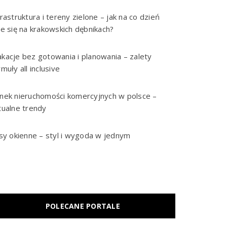
frastruktura i tereny zielone – jak na co dzień
je się na krakowskich dębnikach?
kacje bez gotowania i planowania – zalety
rmuły all inclusive
nek nieruchomości komercyjnych w polsce –
tualne trendy
isy okienne – styl i wygoda w jednym
POLECANE PORTALE