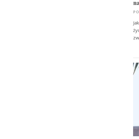
na
PO
Ja
ży
zw