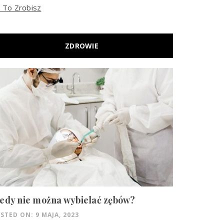
k To Zrobisz
ZDROWIE
edy nie można wybielać zębów?
STED ON: 9 MAJA, 2023