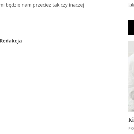
Ja
mi będzie nam przecież tak czy inaczej
Redakcja
Ki
PO