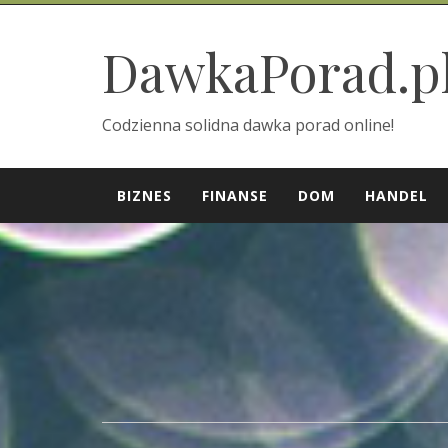
Skip
to
DawkaPorad.p
content
Codzienna solidna dawka porad online!
BIZNES
FINANSE
DOM
HANDEL