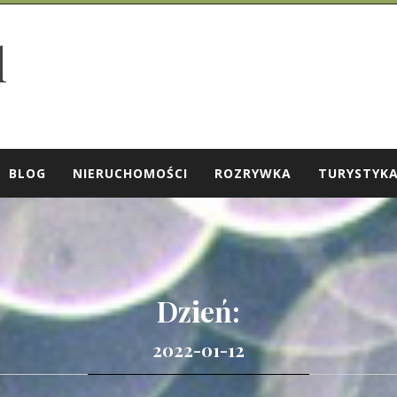
l
BLOG
NIERUCHOMOŚCI
ROZRYWKA
TURYSTYK
Dzień:
2022-01-12