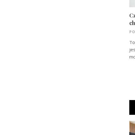
Cz
ch
PO
To
je
mo