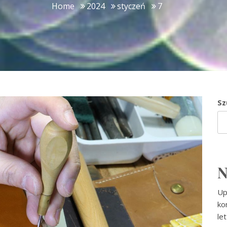
Home
2024
styczeń
7
Sz
N
Up
ko
le