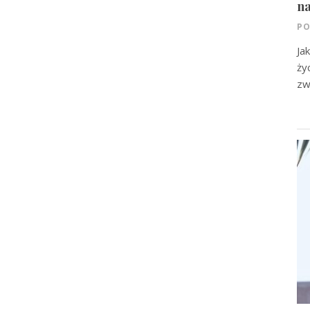
na
PO
Ja
ży
zw