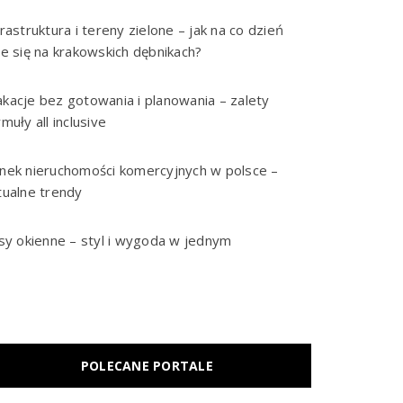
frastruktura i tereny zielone – jak na co dzień
je się na krakowskich dębnikach?
kacje bez gotowania i planowania – zalety
rmuły all inclusive
nek nieruchomości komercyjnych w polsce –
tualne trendy
isy okienne – styl i wygoda w jednym
POLECANE PORTALE