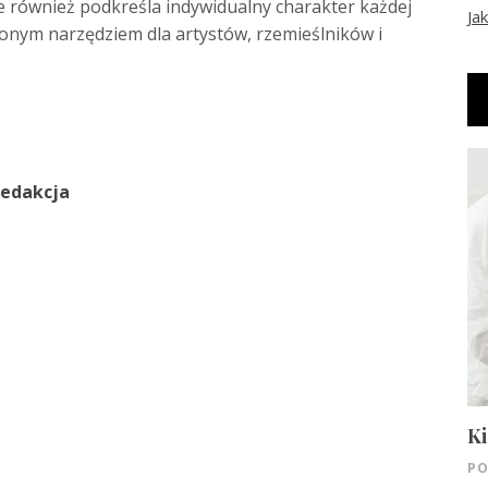
le również podkreśla indywidualny charakter każdej
Ja
ionym narzędziem dla artystów, rzemieślników i
edakcja
Ki
PO