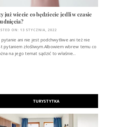
y już wiecie co będziecie jedli w czasie
udnięcia?
STED ON: 13 STYCZNIA, 2022
 pytanie ani nie jest podchwytliwe ani też nie
st pytaniem złośliwym.Albowiem wbrew temu co
żna na jego temat sądzić to właśnie...
TURYSTYTKA