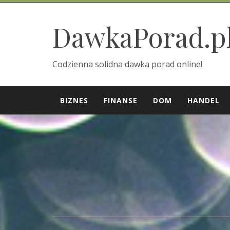
Skip
to
DawkaPorad.p
content
Codzienna solidna dawka porad online!
BIZNES
FINANSE
DOM
HANDEL