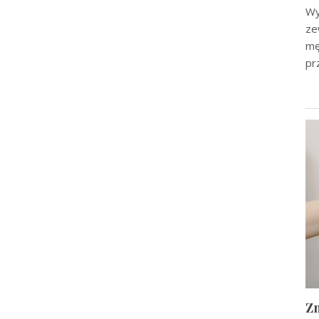
Wy
ze
mę
pr
Zn