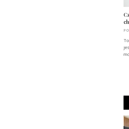
Cz
ch
PO
To
je
mo