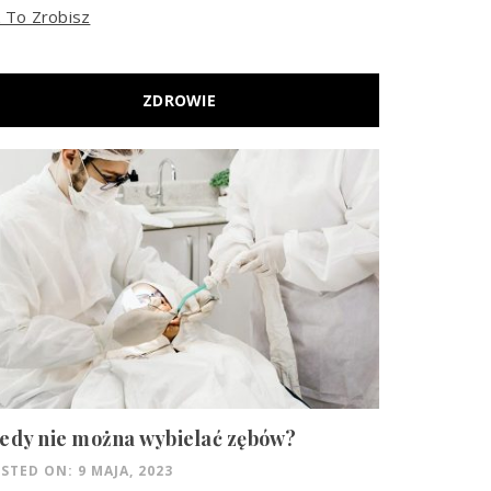
k To Zrobisz
ZDROWIE
edy nie można wybielać zębów?
STED ON: 9 MAJA, 2023