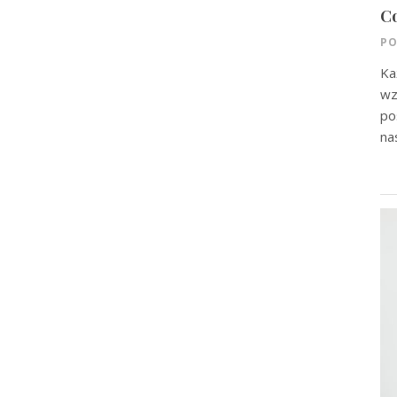
Co
PO
Ka
wz
po
na