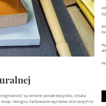
In
ży
Wa
fo
Ry
ak
Pl
uralnej
 i oryginalność są cenione ponad wszystko, sztuka
ury mody i designu. Farbowanie wyrobów skórzanych to