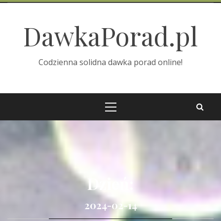
Skip
to
DawkaPorad.pl
content
Codzienna solidna dawka porad online!
Primary
Menu
Dzień:
2024-02-14