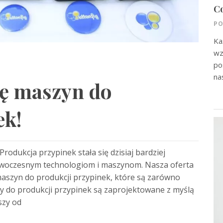
Co
PO
Ka
wz
po
na
tę maszyn do
ek!
odukcja przypinek stała się dzisiaj bardziej
nowoczesnym technologiom i maszynom. Nasza oferta
aszyn do produkcji przypinek, które są zarówno
ny do produkcji przypinek są zaprojektowane z myślą
szy od