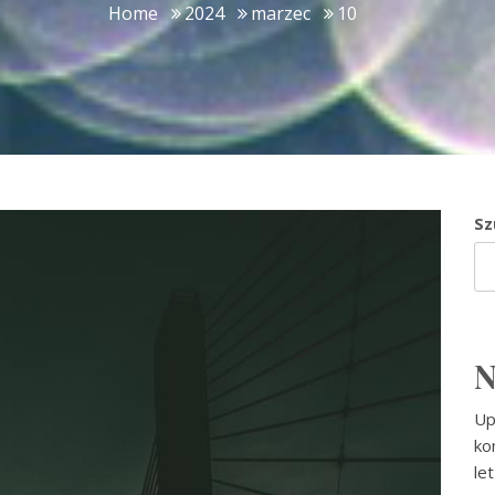
Home
2024
marzec
10
Sz
N
Up
ko
le