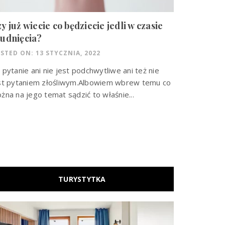
y już wiecie co będziecie jedli w czasie
udnięcia?
STED ON: 13 STYCZNIA, 2022
 pytanie ani nie jest podchwytliwe ani też nie
st pytaniem złośliwym.Albowiem wbrew temu co
żna na jego temat sądzić to właśnie...
TURYSTYTKA