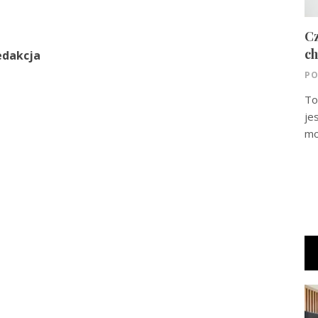
Cz
ch
edakcja
PO
To
je
mo