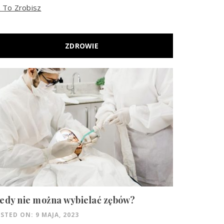
k To Zrobisz
ZDROWIE
edy nie można wybielać zębów?
STED ON: 9 MAJA, 2023