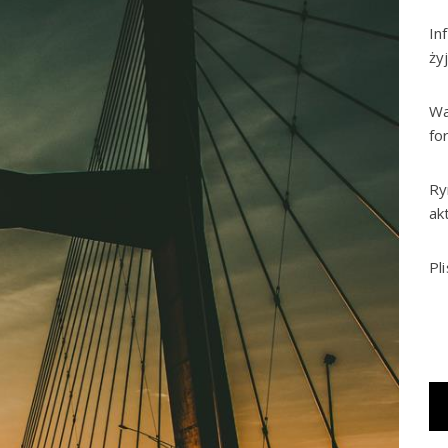
In
ży
Wa
fo
Ry
ak
Pl