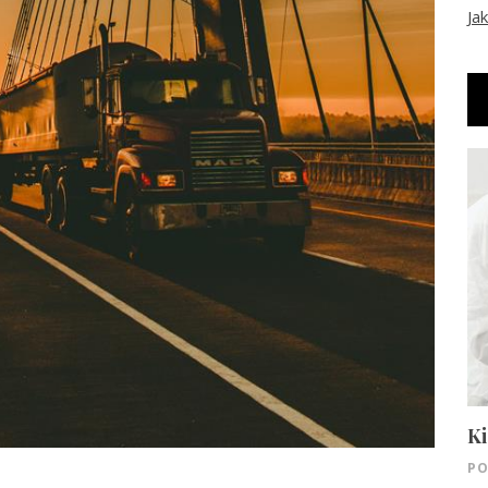
Ja
Ki
PO