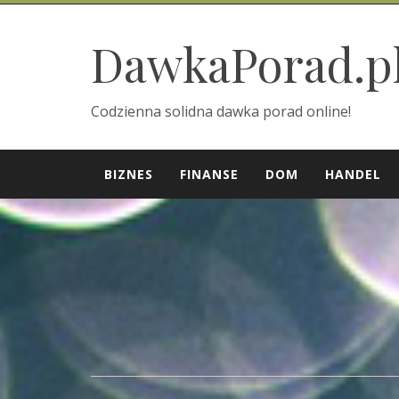
Skip
to
DawkaPorad.p
content
Codzienna solidna dawka porad online!
BIZNES
FINANSE
DOM
HANDEL