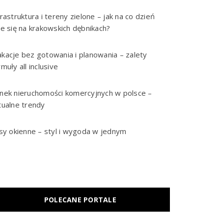
frastruktura i tereny zielone – jak na co dzień
je się na krakowskich dębnikach?
kacje bez gotowania i planowania – zalety
rmuły all inclusive
nek nieruchomości komercyjnych w polsce –
tualne trendy
isy okienne – styl i wygoda w jednym
POLECANE PORTALE