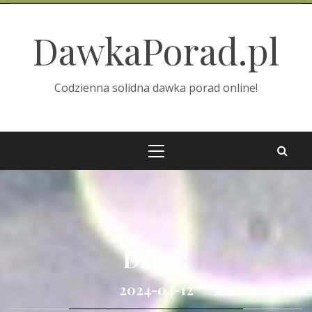
Skip
to
DawkaPorad.pl
content
Codzienna solidna dawka porad online!
Primary
Menu
Dzień:
2024-04-12