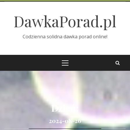
Skip
to
DawkaPorad.pl
content
Codzienna solidna dawka porad online!
Primary
Menu
Dzień:
2024-08-26