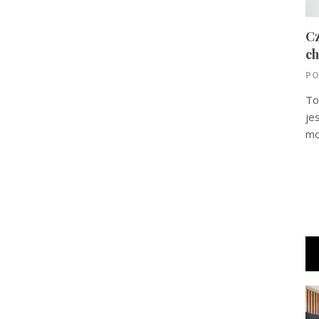
Cz
ch
PO
To
je
mo