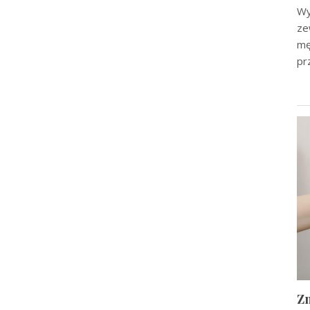
Wy
ze
mę
pr
Zn