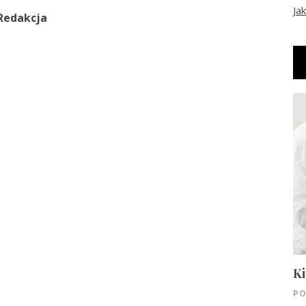
Ja
Redakcja
Ki
PO