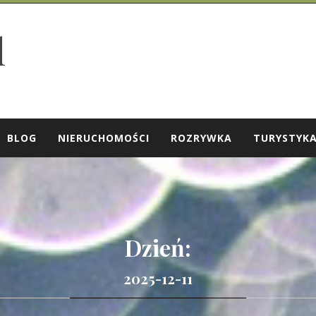
l
BLOG
NIERUCHOMOŚCI
ROZRYWKA
TURYSTYK
Dzień:
2025-12-11