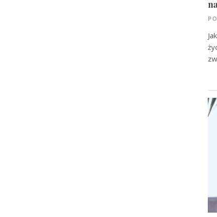
na
PO
Ja
ży
zw