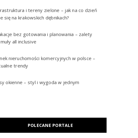
frastruktura i tereny zielone – jak na co dzień
je się na krakowskich dębnikach?
kacje bez gotowania i planowania – zalety
rmuły all inclusive
nek nieruchomości komercyjnych w polsce –
tualne trendy
isy okienne – styl i wygoda w jednym
POLECANE PORTALE