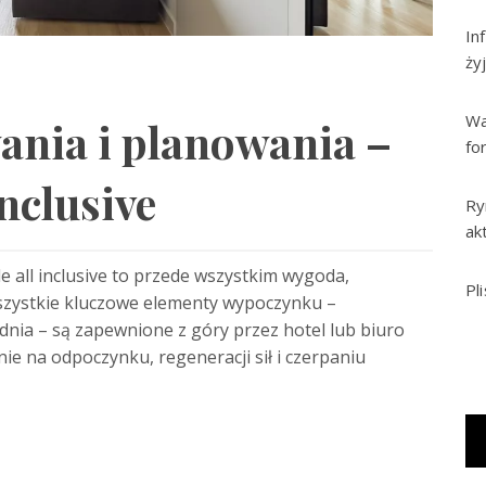
In
ży
Wa
ania i planowania –
fo
inclusive
Ry
ak
 all inclusive to przede wszystkim wygoda,
Pl
wszystkie kluczowe elementy wypoczynku –
 dnia – są zapewnione z góry przez hotel lub biuro
ie na odpoczynku, regeneracji sił i czerpaniu