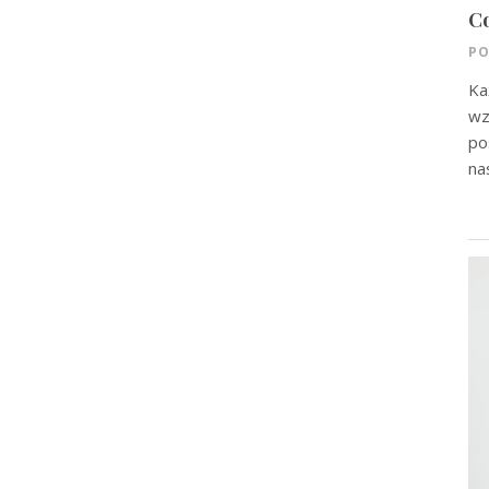
Co
PO
Ka
wz
po
na