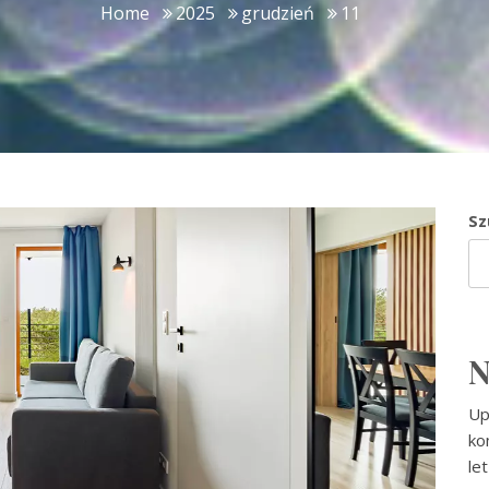
Home
2025
grudzień
11
Sz
N
Up
ko
le