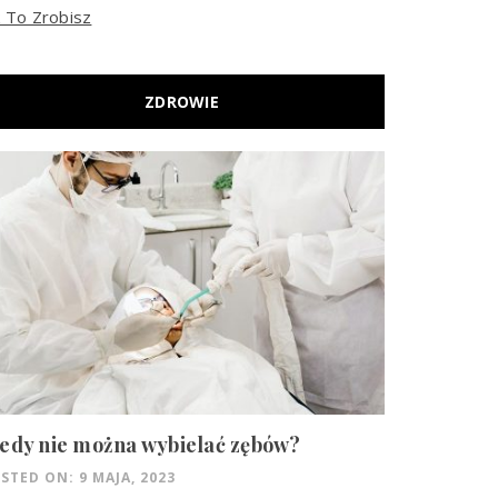
k To Zrobisz
ZDROWIE
edy nie można wybielać zębów?
STED ON: 9 MAJA, 2023