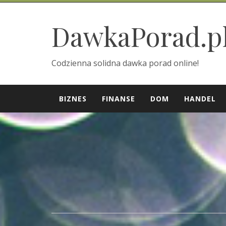
Skip
to
DawkaPorad.p
content
Codzienna solidna dawka porad online!
BIZNES
FINANSE
DOM
HANDEL