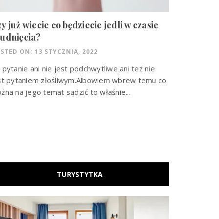
y już wiecie co będziecie jedli w czasie
udnięcia?
STED ON: 13 STYCZNIA, 2022
 pytanie ani nie jest podchwytliwe ani też nie
st pytaniem złośliwym.Albowiem wbrew temu co
żna na jego temat sądzić to właśnie...
TURYSTYTKA