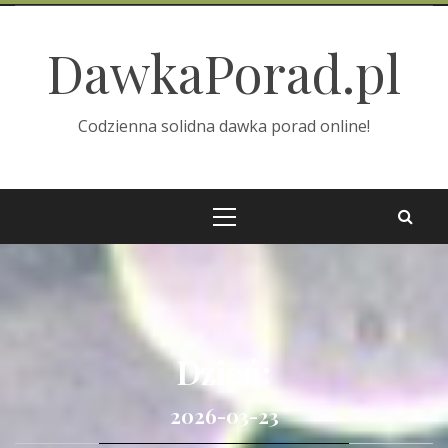
Skip
to
DawkaPorad.pl
content
Codzienna solidna dawka porad online!
Primary
Menu
Dzień:
2026-03-23