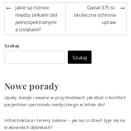
Jakie są różnice
Gavial 375 sc:
Nawigacja
między żelkami cbd
skuteczna ochrona
wpisu
pełnospektralnymi
upraw
a izolatami?
Szukaj
Szukaj
Nowe porady
Upały, kolejki i awarie w przychodniach. jak dbać o komfort
pacjentów i personelu medycznego w letnie dni?
Infrastruktura i tereny zielone – jak na co dzień żyje się na
krakowskich dębnikach?