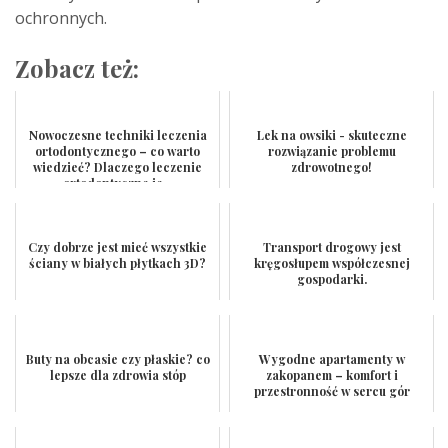
ochronnych.
Zobacz też:
Nowoczesne techniki leczenia
Lek na owsiki - skuteczne
ortodontycznego – co warto
rozwiązanie problemu
wiedzieć? Dlaczego leczenie
zdrowotnego!
ortodontyczne je...
Czy dobrze jest mieć wszystkie
Transport drogowy jest
ściany w białych płytkach 3D?
kręgosłupem współczesnej
gospodarki.
Buty na obcasie czy płaskie? co
Wygodne apartamenty w
lepsze dla zdrowia stóp
zakopanem – komfort i
przestronność w sercu gór