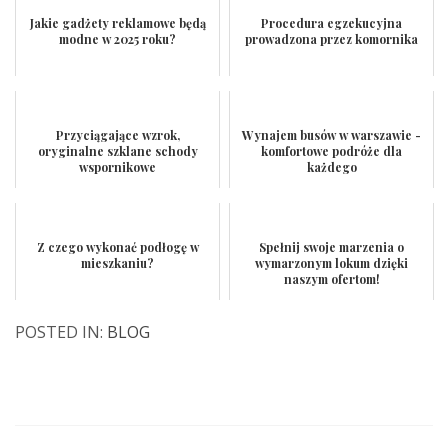
Jakie gadżety reklamowe będą
Procedura egzekucyjna
modne w 2025 roku?
prowadzona przez komornika
Przyciągające wzrok,
Wynajem busów w warszawie -
oryginalne szklane schody
komfortowe podróże dla
wspornikowe
każdego
Z czego wykonać podłogę w
Spełnij swoje marzenia o
mieszkaniu?
wymarzonym lokum dzięki
naszym ofertom!
POSTED IN:
BLOG