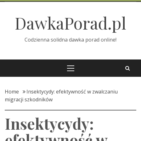
Skip
to
DawkaPorad.pl
content
Codzienna solidna dawka porad online!
Primary
Menu
Home
Insektycydy: efektywność w zwalczaniu
migracji szkodników
Insektycydy:
efektywność w