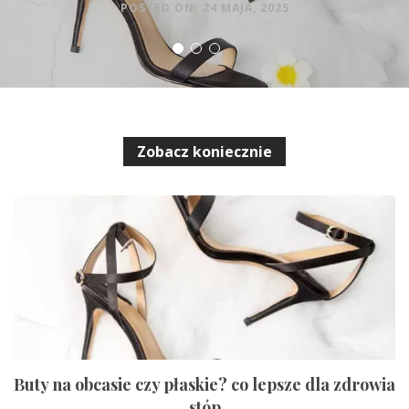
SmartKidsPlanet
POSTED ON: 24 MAJA, 2025
POSTED ON: 4 KWIETNIA, 2025
POSTED ON: 6 KWIETNIA, 2025
Zobacz koniecznie
Buty na obcasie czy płaskie? co lepsze dla zdrowia
stóp