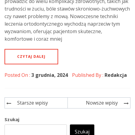
prowadzić do wielu komplikacji zdrowotnych, takich jak
trudności w żuciu, bóle stawów skroniowo-żuchwowych
czy nawet problemy z mową. Nowoczesne techniki
leczenia ortodontycznego wychodzą naprzeciw tym
wyzwaniom, oferując pacjentom skuteczne,
komfortowe i coraz mniej
CZYTAJ DALEJ
Posted On :
3 grudnia, 2024
Published By :
Redakcja
Starsze wpisy
Nowsze wpisy
Nawigacja
po
Szukaj
wpisach
Szukaj