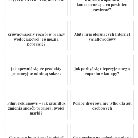
konsumencką – co powinien
zawierać?
Zrównoważony rozwój w branży
Atuty firm oferujących Internet
wodociągowej: co można
światłowodowy
poprawić?
Jak upewnić się, że produkty
Jak pozbyć się nieprzyjemnego
promocyjne odniosą sukces
zapachu z kanapy?
Filmy reklamowe – jak grandfox
Pomoc drogowa nie tylko dla aut
zmienia sposób promocji twojej
osobowych
marki?
Czy warto inwestować w złoto?
Co stosujesz na polach w walce z