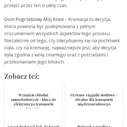
przejść przez ten trudny czas.
Dom Pogrzebowy Mój Anioł
– Kremacja to decyzja,
która powinna być podejmowana z pełnym
zrozumieniem wszystkich aspektów tego procesu.
Niezależnie od tego, czy zdecydujemy się na pochówek
ciała, czy na kremację, najważniejsze jest, aby decyzja
była zgodna z wolą zmarłego oraz z potrzebami i
przekonaniami jego bliskich.
Zobacz też:
Wynajem chłodni
Używane ciągniki siodłowe -
samochodowych - klucz do
idealne dla transportu
efektywnego transportu
międzynarodowego
towarów
Części do Iveco? Tak, do Iveco!
Wniosek o upadłość