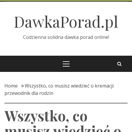
Skip
to
DawkaPorad.pl
content
Codzienna solidna dawka porad online!
Primary
Menu
Home
Wszystko, co musisz wiedzieć o kremacji:
przewodnik dla rodzin
Wszystko, co
musisz wiedzieć o