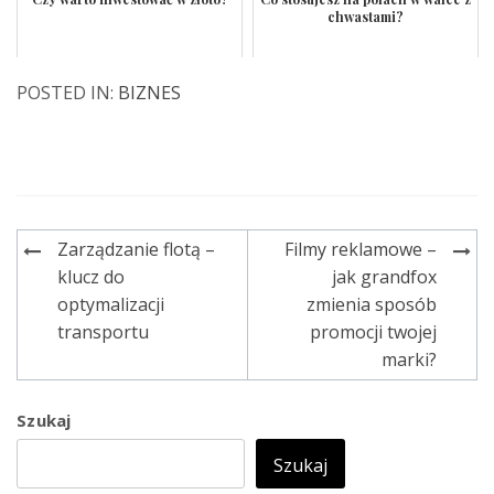
chwastami?
POSTED IN:
BIZNES
Zarządzanie flotą –
Filmy reklamowe –
Nawigacja
klucz do
jak grandfox
wpisu
optymalizacji
zmienia sposób
transportu
promocji twojej
marki?
Szukaj
Szukaj