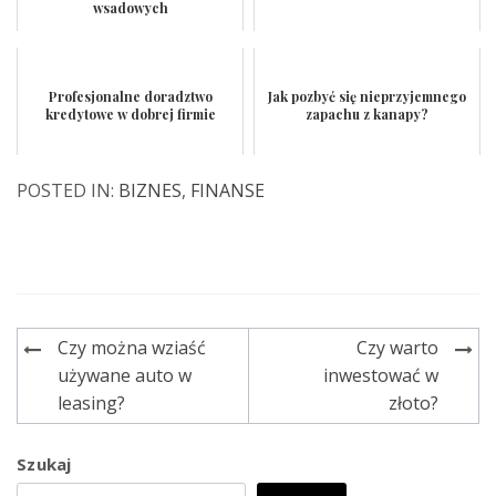
wsadowych
Profesjonalne doradztwo
Jak pozbyć się nieprzyjemnego
kredytowe w dobrej firmie
zapachu z kanapy?
POSTED IN:
BIZNES
,
FINANSE
Czy można wziaść
Czy warto
Nawigacja
używane auto w
inwestować w
wpisu
leasing?
złoto?
Szukaj