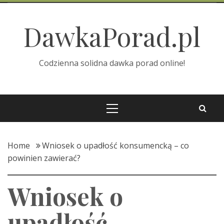
Skip
to
DawkaPorad.pl
content
Codzienna solidna dawka porad online!
Primary
Menu
Home
Wniosek o upadłość konsumencką – co
powinien zawierać?
Wniosek o
upadłość