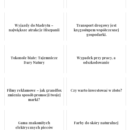
Wyjazdy do Madrytu –
Transport drogowy jest
największe atrakcje Hiszpanii
kręgosłupem współczesnej
gospodarki.
Tokonole białe: Tajemnicze
Wypadek przy pracy, a
Dary Natury
odszkodowanie
Filmy reklamowe – jak grandfox
Czy warto inwestować w złoto?
zmienia sposób promocji twojej
marki?
Gama znakomitych
Farby do skóry naturalnej
elektrycznych pieców