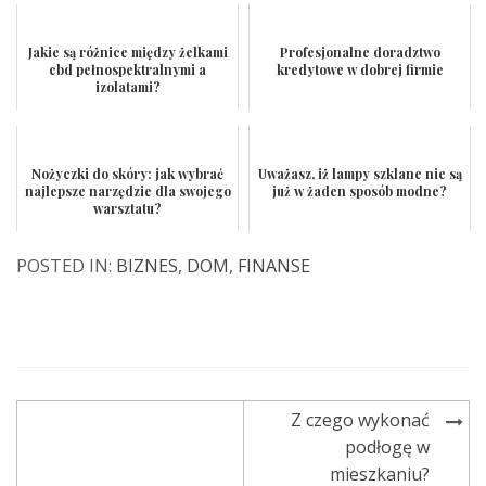
Jakie są różnice między żelkami
Profesjonalne doradztwo
cbd pełnospektralnymi a
kredytowe w dobrej firmie
izolatami?
Nożyczki do skóry: jak wybrać
Uważasz, iż lampy szklane nie są
najlepsze narzędzie dla swojego
już w żaden sposób modne?
warsztatu?
POSTED IN:
BIZNES
,
DOM
,
FINANSE
Z czego wykonać
Nawigacja
podłogę w
wpisu
mieszkaniu?