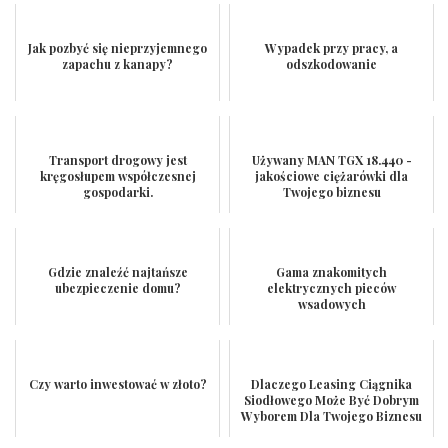
Jak pozbyć się nieprzyjemnego
Wypadek przy pracy, a
zapachu z kanapy?
odszkodowanie
Transport drogowy jest
Używany MAN TGX 18.440 -
kręgosłupem współczesnej
jakościowe ciężarówki dla
gospodarki.
Twojego biznesu
Gdzie znaleźć najtańsze
Gama znakomitych
ubezpieczenie domu?
elektrycznych pieców
wsadowych
Czy warto inwestować w złoto?
Dlaczego Leasing Ciągnika
Siodłowego Może Być Dobrym
Wyborem Dla Twojego Biznesu