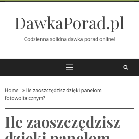
Skip
to
DawkaPorad.pl
content
Codzienna solidna dawka porad online!
Primary
Menu
Home
Ile zaoszczędzisz dzięki panelom
fotowoltaicznym?
Ile zaoszczędzisz
dzięki panelom